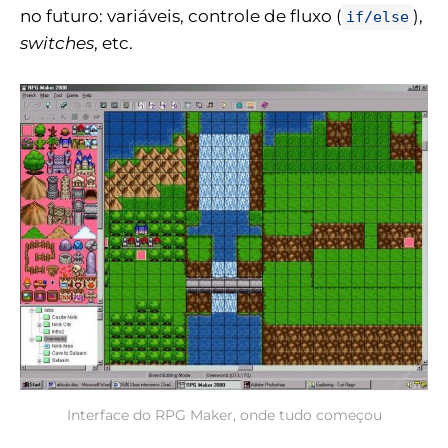
no futuro: variáveis, controle de fluxo (
),
if/else
switches
, etc.
Interface do RPG Maker, onde tudo começou