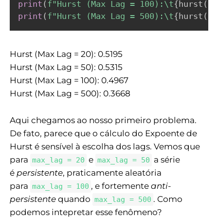
print
(
f"Hurst (Max Lag = 100):\t
{
hurst
(
se
print
(
f"Hurst (Max Lag = 500):\t
{
hurst
(
se
Hurst (Max Lag = 20): 0.5195
Hurst (Max Lag = 50): 0.5315
Hurst (Max Lag = 100): 0.4967
Hurst (Max Lag = 500): 0.3668
Aqui chegamos ao nosso primeiro problema.
De fato, parece que o cálculo do Expoente de
Hurst é sensível à escolha dos lags. Vemos que
para
e
a série
max_lag = 20
max_lag = 50
é
persistente
, praticamente aleatória
para
, e fortemente
anti-
max_lag = 100
persistente
quando
. Como
max_lag = 500
podemos intepretar esse fenômeno?