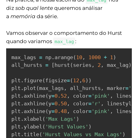
diz
sob qual lente
queremos análisar
a
memória
da série.
Vamos observar o comportamento do Hurst
quando variamos
:
max_lag
max_lags 
=
 np
.
arange
(
10
,
1000
+
1
)
all_hursts 
=
[
hurst
(
series
,
2
,
 max_lag
)
[
0
plt
.
figure
(
figsize
=
(
12
,
6
)
)
plt
.
plot
(
max_lags
,
 all_hursts
,
 marker
=
'o'
plt
.
axhline
(
y
=
0.52
,
 color
=
'pink'
,
 linesty
plt
.
axhline
(
y
=
0.50
,
 color
=
'r'
,
 linestyle
=
plt
.
axhline
(
y
=
0.48
,
 color
=
'pink'
,
 linesty
plt
.
xlabel
(
'Max Lags'
)
plt
.
ylabel
(
'Hurst Values'
)
plt
.
title
(
'Hurst Values vs Max Lags'
)