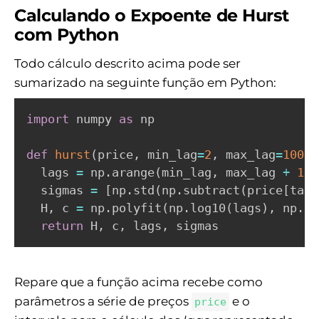
Calculando o Expoente de Hurst
com Python
Todo cálculo descrito acima pode ser
sumarizado na seguinte função em Python:
import
 numpy 
as
 np

def
hurst
(
price
,
 min_lag
=
2
,
 max_lag
=
100
)
:
  lags 
=
 np
.
arange
(
min_lag
,
 max_lag 
+
1
)
  sigmas 
=
[
np
.
std
(
np
.
subtract
(
price
[
tau
:
  H
,
 c 
=
 np
.
polyfit
(
np
.
log10
(
lags
)
,
 np
.
lo
return
 H
,
 c
,
 lags
,
 sigmas
Repare que a função acima recebe como
parâmetros a série de preços
e o
price