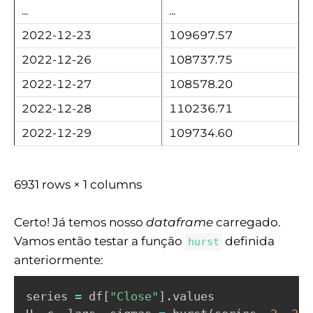
...
...
2022-12-23
109697.57
2022-12-26
108737.75
2022-12-27
108578.20
2022-12-28
110236.71
2022-12-29
109734.60
6931 rows × 1 columns
Certo! Já temos nosso
dataframe
carregado.
Vamos então testar a função
definida
hurst
anteriormente:
series 
=
 df
[
"Close"
]
.
values
