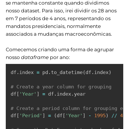
se mantenha constante quando dividimos
nosso dataset. Para isso, irei dividir os 28 anos
em 7 períodos de 4 anos, representando os
mandatos presidenciais, normalmente
associados a mudanças macroeconômicas.
Comecemos criando uma forma de agrupar
nosso
dataframe
por ano:
df
.
index 
=
 pd
.
to_datetime
(
df
.
index
)
# Create a year column for grouping
df
[
'Year'
]
=
 df
.
index
.
year

# Create a period column for grouping eve
df
[
'Period'
]
=
(
df
[
'Year'
]
-
1995
)
//
4