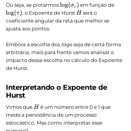
a
\l
\
l
o
g
(
)
Ou seja, se plotarmos
em função de
σ
τ
u
o
l
H
l
o
g
(
)
, o Expoente de Hurst
será o
τ
H
g
o
coeficiente angular da reta que melhor se
(
g
ajusta aos pontos.
\
(
si
\
Embora a escolha dos
lags
seja de certa forma
g
t
arbitrária, mais para frente vamos analisar o
m
a
a
u
impacto dessa escolha no cálculo do Expoente
_
)
de Hurst.
\
t
Interpretando o Expoente de
a
Hurst
u
)
H
Vimos que
é um número entre 0 e 1 que
H
mede a persistência de um processo
estocástico. Mas como interpretar esse
número?