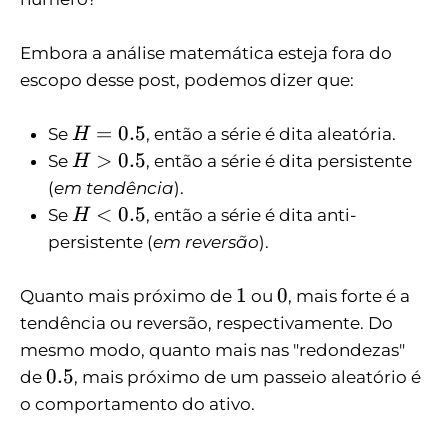
Embora a análise matemática esteja fora do
escopo desse post, podemos dizer que:
H
=
0.5
Se
, então a série é dita aleatória.
H
=
H
>
0.5
Se
, então a série é dita persistente
H
0
>
(
em tendência
).
.
0
H
<
0.5
Se
, então a série é dita anti-
H
5
.
<
persistente (
em reversão
).
5
0
.
1
0
1
0
Quanto mais próximo de
ou
, mais forte é a
5
tendência ou reversão, respectivamente. Do
mesmo modo, quanto mais nas "redondezas"
0
0.5
de
, mais próximo de um passeio aleatório é
.
o comportamento do ativo.
5