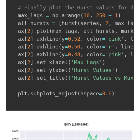
# Finally plot the Hurst values for dif
  max_lags 
=
 np
.
arange
(
10
,
250
+
1
)
  all_hursts 
=
[
hurst
(
series
,
2
,
 max_lag
)
  ax
[
2
]
.
plot
(
max_lags
,
 all_hursts
,
 marker
  ax
[
2
]
.
axhline
(
y
=
0.52
,
 color
=
'pink'
,
 lin
  ax
[
2
]
.
axhline
(
y
=
0.50
,
 color
=
'r'
,
 linest
  ax
[
2
]
.
axhline
(
y
=
0.48
,
 color
=
'pink'
,
 lin
  ax
[
2
]
.
set_xlabel
(
'Max Lags'
)
  ax
[
2
]
.
set_ylabel
(
'Hurst Values'
)
  ax
[
2
]
.
set_title
(
f'Hurst Values vs Max L
  plt
.
subplots_adjust
(
hspace
=
0.6
)