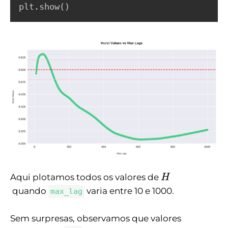
plt
.
show
(
)
H
Aqui plotamos todos os valores de
H
quando
varia entre 10 e 1000.
max_lag
Sem surpresas, observamos que valores