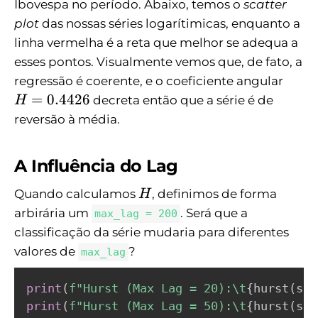
Ibovespa no período. Abaixo, temos o
scatter
plot
das nossas séries logarítimicas, enquanto a
linha vermelha é a reta que melhor se adequa a
esses pontos. Visualmente vemos que, de fato, a
H
regressão é coerente, e o coeficiente angular
=
=
0.4426
decreta então que a série é de
H
0
reversão à média.
.
4
A Influência do Lag
4
2
H
Quando calculamos
, definimos de forma
H
6
arbirária um
. Será que a
max_lag = 200
classificação da série mudaria para diferentes
valores de
?
max_lag
print
(
f"Hurst (Max Lag = 20):\t
{
hurst
(
ser
print
(
f"Hurst (Max Lag = 50):\t
{
hurst
(
ser