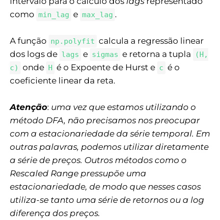
intervalo para o cálculo dos
lags
representado
como
e
.
min_lag
max_lag
A função
calcula a regressão linear
np.polyfit
dos logs de
e
e retorna a tupla
lags
sigmas
(H,
onde
é o Expoente de Hurst e
é o
c)
H
c
coeficiente linear da reta.
Atenção
:
uma vez que estamos utilizando o
método DFA, não precisamos nos preocupar
com a estacionariedade da série temporal. Em
outras palavras, podemos utilizar diretamente
a série de preços. Outros métodos como o
Rescaled Range pressupõe uma
estacionariedade, de modo que nesses casos
utiliza-se tanto uma série de retornos ou a log
diferença dos preços.