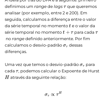
\
definimos um
range
de
lags
que queremos
τ
t
analisar (por exemplo, entre 2 e 200). Em
a
seguida, calculamos a diferença entre o valor
u
t
da série temporal no momento
e o valor da
t
t
\
+
série temporal no momento
para cada
t
τ
τ
+
t
no
range
definido anteriormente. Por fim
\
a
\
calculamos o desvio-padrão
​ dessas
σ
τ
t
u
si
diferenças.
a
g
u
m
\
Uma vez que temos o desvio-padrão
para
σ
τ
a
si
\
H
cada
, podemos calcular o Expoente de Hurst
τ
_
g
t
através da seguinte relação:
H
\
m
a
t
a
u
a
_
\sigma_\tau \propto \
∝
H
σ
τ
u
τ
\
t