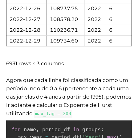
2022-12-26
108737.75
2022
6
2022-12-27
108578.20
2022
6
2022-12-28
110236.71
2022
6
2022-12-29
109734.60
2022
6
6931 rows × 3 columns
Agora que cada linha foi classificada como um
período indo de 0 a 6 (pertencente a cada uma
das janelas de 4 anos a partir de 1995), podemos
ir adiante e calcular o Expoente de Hurst
utilizando
.
max_lag = 200
for
 name
,
 period_df 
in
 groups
:
  max_year 
=
 period_df
[
'Year'
]
.
max
(
)