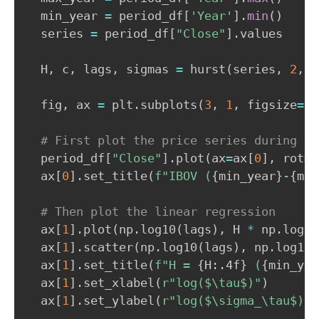
  min_year 
=
 period_df
[
'Year'
]
.
min
(
)
  series 
=
 period_df
[
"Close"
]
.
values

  H
,
 c
,
 lags
,
 sigmas 
=
 hurst
(
series
,
2
,
2
  fig
,
 ax 
=
 plt
.
subplots
(
3
,
1
,
 figsize
=
(
8
# First plot the price series during th
  period_df
[
"Close"
]
.
plot
(
ax
=
ax
[
0
]
,
 rot
=
4
  ax
[
0
]
.
set_title
(
f"IBOV (
{
min_year
}
-
{
max
# Then plot the linear regression
  ax
[
1
]
.
plot
(
np
.
log10
(
lags
)
,
 H 
*
 np
.
log10
  ax
[
1
]
.
scatter
(
np
.
log10
(
lags
)
,
 np
.
log10
(
  ax
[
1
]
.
set_title
(
f"H = 
{
H
:
.4f
}
 (
{
min_yea
  ax
[
1
]
.
set_xlabel
(
r"log($\tau$)"
)
  ax
[
1
]
.
set_ylabel
(
r"log($\sigma_\tau$)"
)