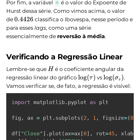
Por fim, a variável
é o valor do Expoente de
H
Hurst dessa série. Como vimos acima, o valor
0
0.4426
de
classifica o Ibovespa, nesse período e
.
para esses
lags
, como uma série
4
essencialmente de
reversão à média
.
4
2
Verificando a Regressão Linear
6
H
Lembre-se que
é o coeficiente angular da
H
\
\l
l
o
g
(
)
l
o
g
(
)
regressão linear do gráfico
vs
.
τ
σ
τ
l
o
Vamos verificar se, de fato, a regressão é visível:
o
g
g
(
import
 matplotlib
.
pyplot 
as
 plt

(
\
\
si
fig
,
 ax 
=
 plt
.
subplots
(
2
,
1
,
 figsize
=
(
8
,
t
g
a
m
df
[
"Close"
]
.
plot
(
ax
=
ax
[
0
]
,
 rot
=
45
,
 xlabel
u
a