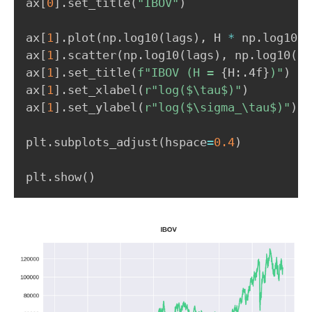
ax
[
0
]
.
set_title
(
"IBOV"
)
)
_
\
ax
[
1
]
.
plot
(
np
.
log10
(
lags
)
,
 H 
*
 np
.
log10
(
l
t
ax
[
1
]
.
scatter
(
np
.
log10
(
lags
)
,
 np
.
log10
(
si
a
ax
[
1
]
.
set_title
(
f"IBOV (H = 
{
H
:
.4f
}
)"
)
u
ax
[
1
]
.
set_xlabel
(
r"log($\tau$)"
)
)
ax
[
1
]
.
set_ylabel
(
r"log($\sigma_\tau$)"
)
plt
.
subplots_adjust
(
hspace
=
0.4
)
plt
.
show
(
)