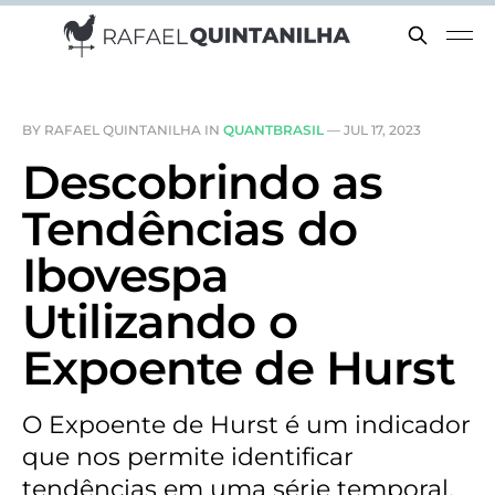
BY RAFAEL QUINTANILHA IN
QUANTBRASIL
—
JUL 17, 2023
Descobrindo as
Tendências do
Ibovespa
Utilizando o
Expoente de Hurst
O Expoente de Hurst é um indicador
que nos permite identificar
tendências em uma série temporal.