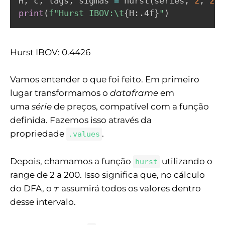
H
,
 c
,
 lags
,
 sigmas 
=
 hurst
(
series
,
2
,
200
print
(
f"Hurst IBOV:\t
{
H
:
.4f
}
"
)
Hurst IBOV: 0.4426
Vamos entender o que foi feito. Em primeiro
lugar transformamos o
dataframe
em
uma
série
de preços, compatível com a função
definida. Fazemos isso através da
propriedade
.
.values
Depois, chamamos a função
utilizando o
hurst
range de 2 a 200. Isso significa que, no cálculo
\
do DFA, o
assumirá todos os valores dentro
τ
t
desse intervalo.
a
u