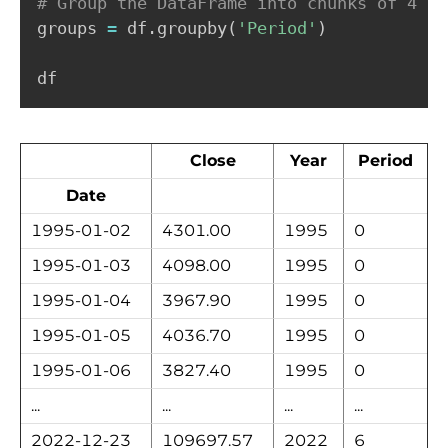
# Group the DataFrame into chunks of 4 ye
groups 
=
 df
.
groupby
(
'Period'
)
Close
Year
Period
Date
1995-01-02
4301.00
1995
0
1995-01-03
4098.00
1995
0
1995-01-04
3967.90
1995
0
1995-01-05
4036.70
1995
0
1995-01-06
3827.40
1995
0
...
...
...
...
2022-12-23
109697.57
2022
6