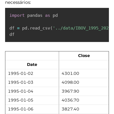
necessários:
import
 pandas 
as
 pd

df 
=
 pd
.
read_csv
(
'../data/IBOV_1995_2022.
Close
Date
1995-01-02
4301.00
1995-01-03
4098.00
1995-01-04
3967.90
1995-01-05
4036.70
1995-01-06
3827.40